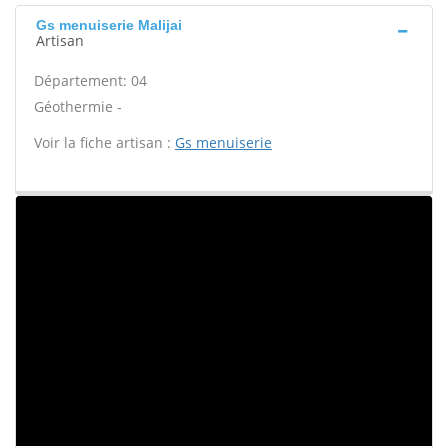
Gs menuiserie Malijai
Artisan
Département: 04
Géothermie -
Voir la fiche artisan :
Gs menuiserie