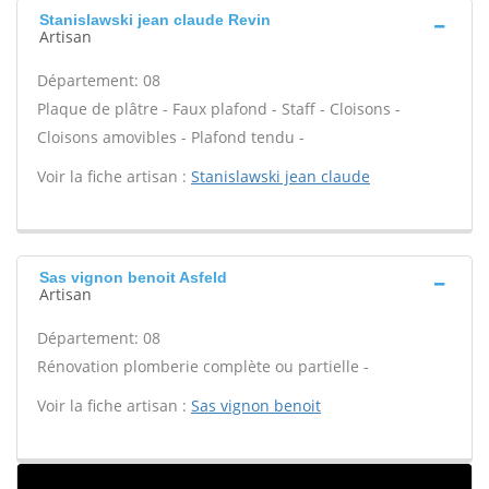
Stanislawski jean claude Revin
Artisan
Département: 08
Plaque de plâtre - Faux plafond - Staff - Cloisons -
Cloisons amovibles - Plafond tendu -
Voir la fiche artisan :
Stanislawski jean claude
Sas vignon benoit Asfeld
Artisan
Département: 08
Rénovation plomberie complète ou partielle -
Voir la fiche artisan :
Sas vignon benoit