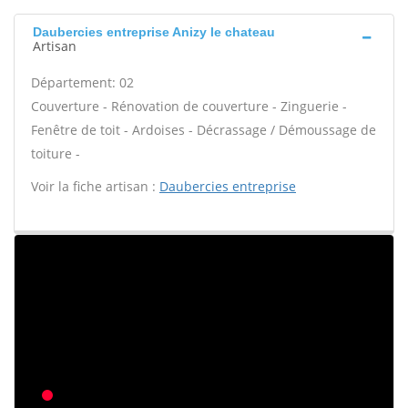
Daubercies entreprise Anizy le chateau
Artisan
Département: 02
Couverture - Rénovation de couverture - Zinguerie -
Fenêtre de toit - Ardoises - Décrassage / Démoussage de
toiture -
Voir la fiche artisan :
Daubercies entreprise