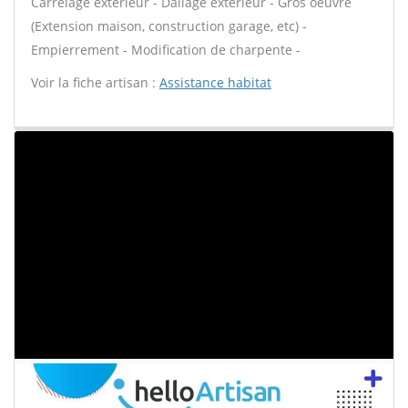
Carrelage extérieur - Dallage extérieur - Gros oeuvre
(Extension maison, construction garage, etc) -
Empierrement - Modification de charpente -
Voir la fiche artisan :
Assistance habitat