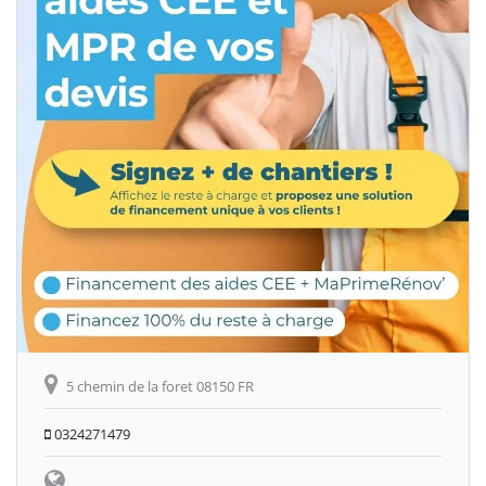
5 chemin de la foret 08150 FR
0324271479