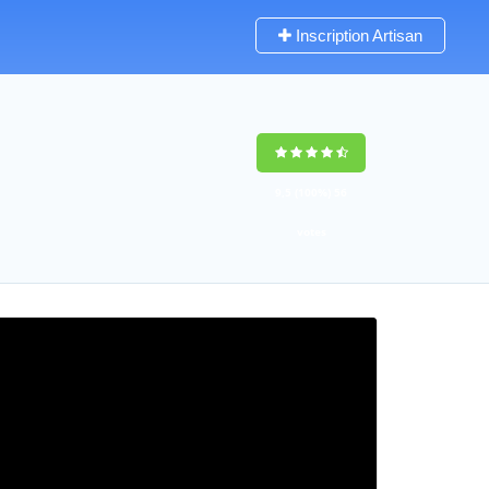
Inscription Artisan
9,5
(100%)
56
votes