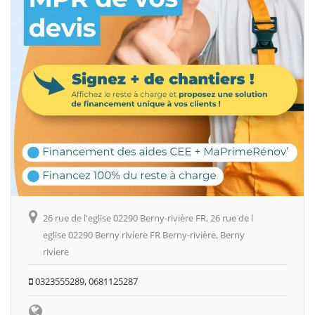
26 rue de l'eglise 02290 Berny-rivière FR, 26 rue de l
eglise 02290 Berny riviere FR Berny-rivière, Berny
riviere
0323555289, 0681125287