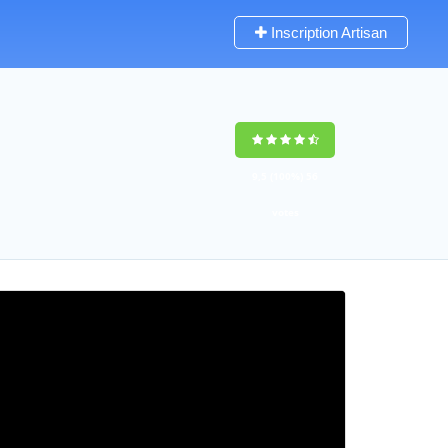
Inscription Artisan
9,5
(100%)
56
votes