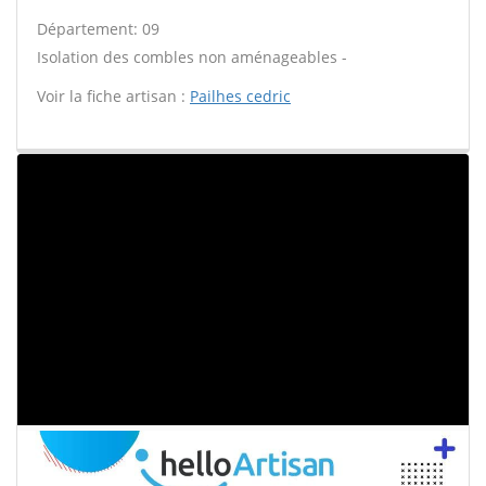
Département: 09
Isolation des combles non aménageables -
Voir la fiche artisan :
Pailhes cedric