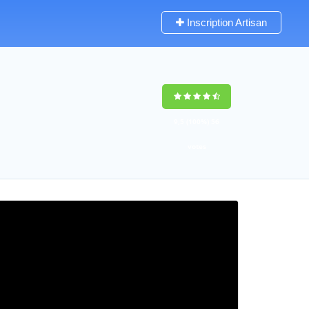
Inscription Artisan
9,5
(100%)
56
votes