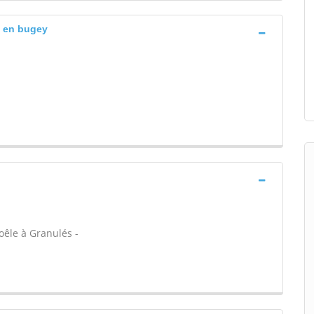
u en bugey
oêle à Granulés -