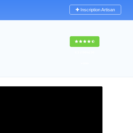
Inscription Artisan
9,5
(100%)
56
votes