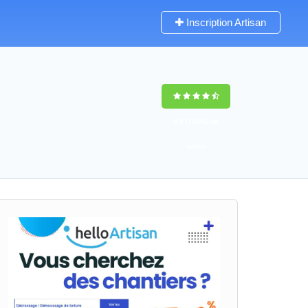
Inscription Artisan
9,5
(100%)
46
votes