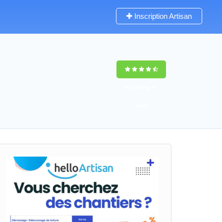
Inscription Artisan
9,5
(100%)
41
votes