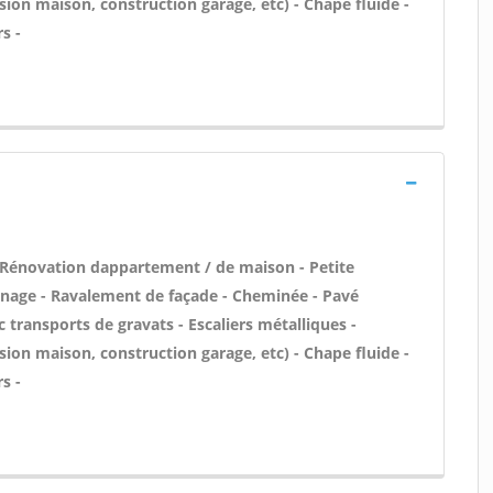
ion maison, construction garage, etc) - Chape fluide -
s -
 Rénovation dappartement / de maison - Petite
nage - Ravalement de façade - Cheminée - Pavé
 transports de gravats - Escaliers métalliques -
ion maison, construction garage, etc) - Chape fluide -
s -