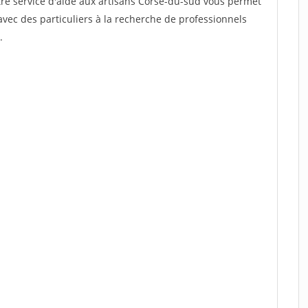
tre service d'aide aux artisans Corse-du-sud vous permet
vec des particuliers à la recherche de professionnels
.