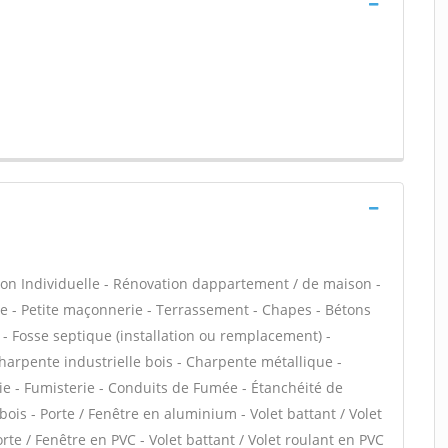
on Individuelle - Rénovation dappartement / de maison -
 - Petite maçonnerie - Terrassement - Chapes - Bétons
s - Fosse septique (installation ou remplacement) -
harpente industrielle bois - Charpente métallique -
ie - Fumisterie - Conduits de Fumée - Étanchéité de
 bois - Porte / Fenêtre en aluminium - Volet battant / Volet
te / Fenêtre en PVC - Volet battant / Volet roulant en PVC