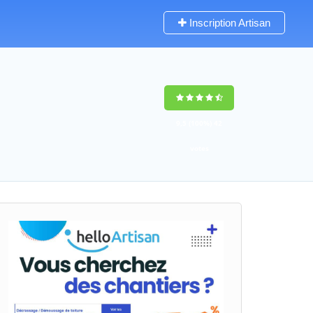
Inscription Artisan
9,5
(100%)
42
votes