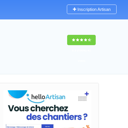
Inscription Artisan
9,5
(100%)
42
votes