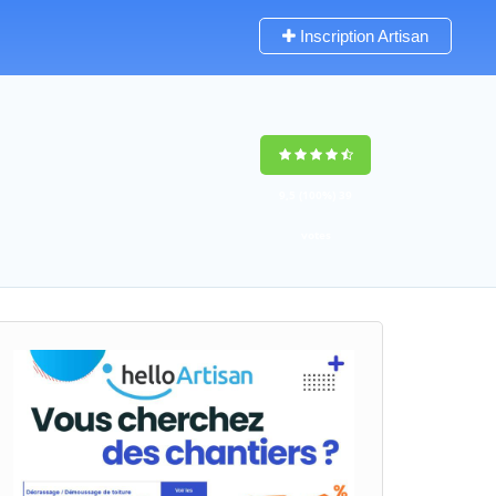
Inscription Artisan
9,5
(100%)
39
votes