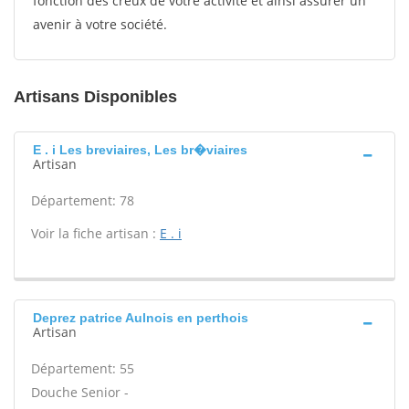
fonction des creux de votre activité et ainsi assurer un
avenir à votre société.
Artisans Disponibles
E . i Les breviaires, Les br�viaires
Artisan
Département: 78
Voir la fiche artisan :
E . i
Deprez patrice Aulnois en perthois
Artisan
Département: 55
Douche Senior -