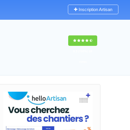
Inscription Artisan
9,5
(100%)
39
votes