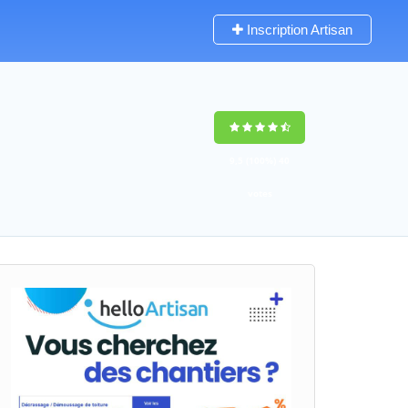
Inscription Artisan
9,5
(100%)
40
votes