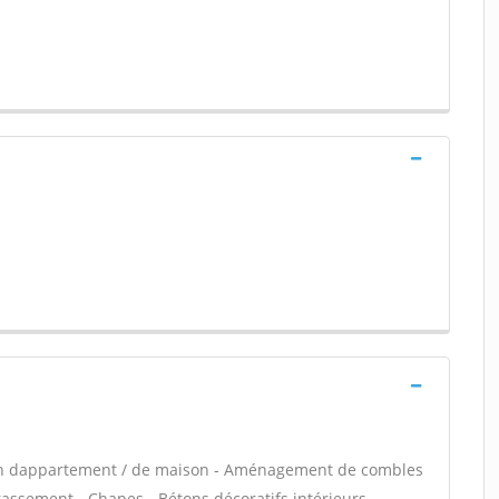
ion dappartement / de maison - Aménagement de combles
rassement - Chapes - Bétons décoratifs intérieurs -