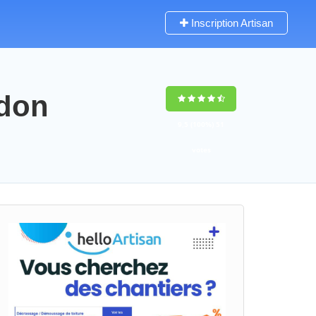
Inscription Artisan
udon
9,5
(100%)
51
votes