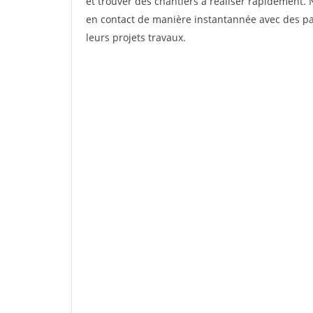
et trouver des chantiers à réaliser rapidement. 
en contact de manière instantannée avec des par
leurs projets travaux.