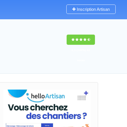
Inscription Artisan
9,5
(100%)
42
votes