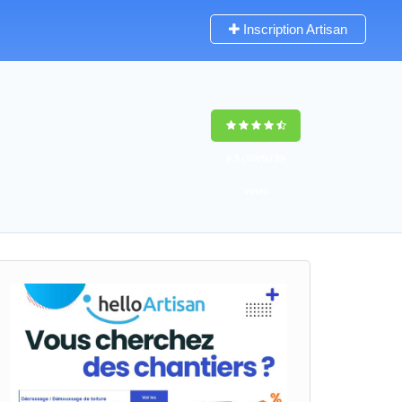
Inscription Artisan
9,5
(100%)
39
votes