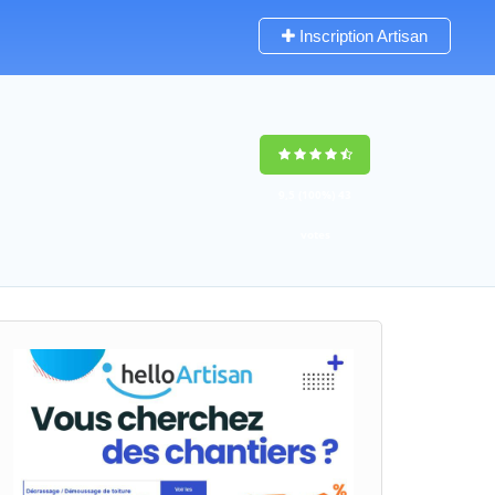
Inscription Artisan
9,5
(100%)
43
votes