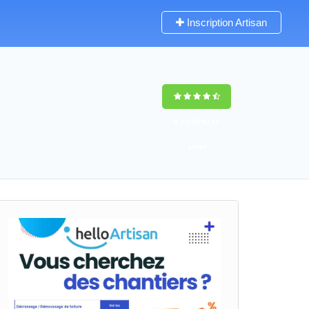
Inscription Artisan
9,5
(100%)
41
votes