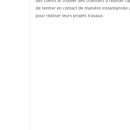
des clients et trouver des chantiers à réaliser 
de rentrer en contact de manière instantannée a
pour réaliser leurs projets travaux.