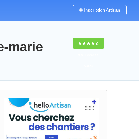
Inscription Artisan
e-marie
9,5
(100%)
55
votes