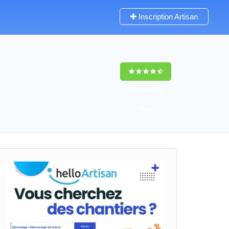
Inscription Artisan
9,5
(100%)
40
votes