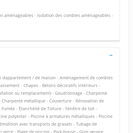
on aménageables - Isolation des combles aménageables -
ion dappartement / de maison - Aménagement de combles
rassement - Chapes - Bétons décoratifs intérieurs -
stallation ou remplacement) - Goudronnage - Charpente
s - Charpente métallique - Couverture - Rénovation de
 Fumée - Étanchéité de Toiture - Fenêtre de toit -
cine polyester - Piscine à armatures métalliques - Piscine
 Démolition avec transports de gravats - Tubage de
verre - Plage de piscine - Pool-house - Gros oeuvre