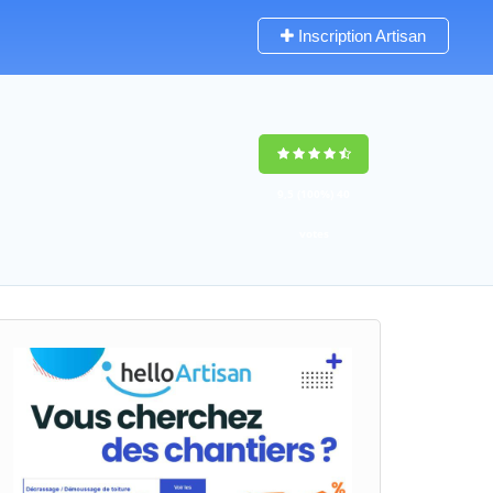
Inscription Artisan
9,5
(100%)
40
votes