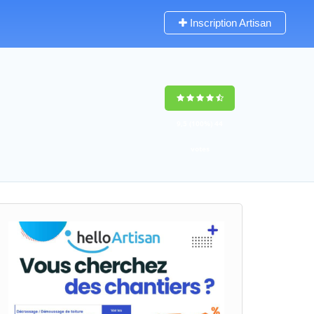
Inscription Artisan
9,5
(100%)
44
votes