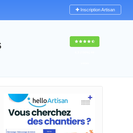
Inscription Artisan
s
9,5
(100%)
48
votes