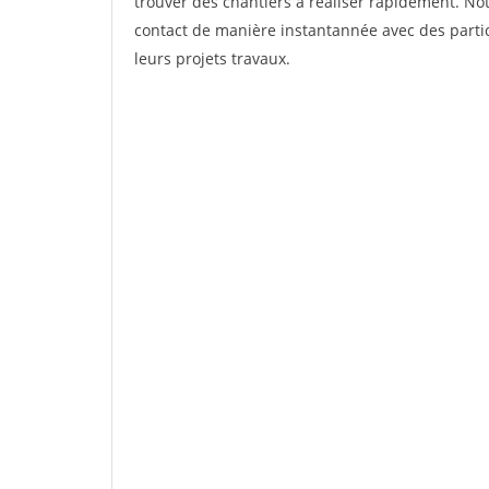
trouver des chantiers à réaliser rapidement. Not
contact de manière instantannée avec des partic
leurs projets travaux.