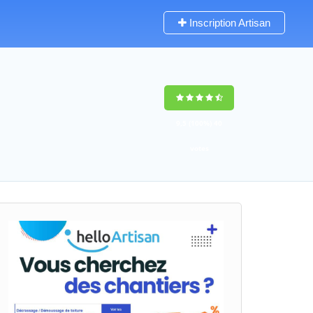
Inscription Artisan
9,5
(100%)
40
votes