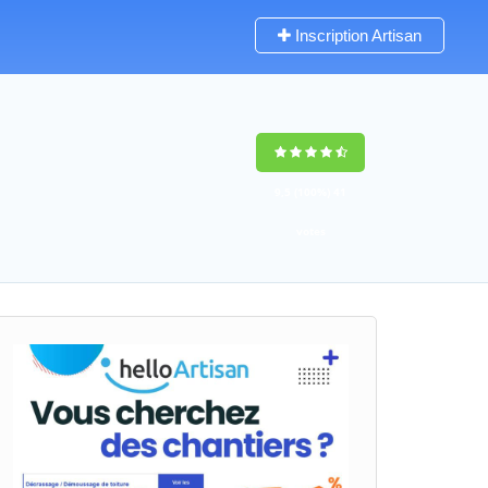
Inscription Artisan
9,5
(100%)
41
votes