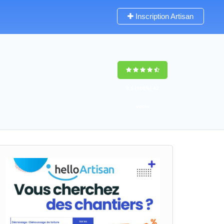
Inscription Artisan
9,5
(100%)
42
votes