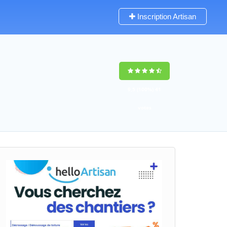
Inscription Artisan
9,5
(100%)
41
votes