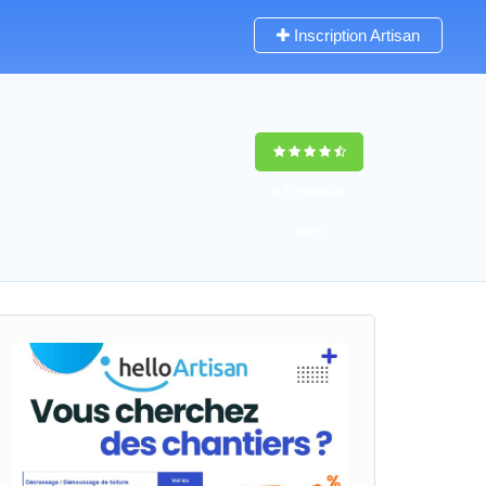
Inscription Artisan
9,5
(100%)
40
votes