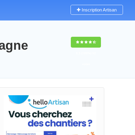
Inscription Artisan
tagne
9,5
(100%)
52
votes