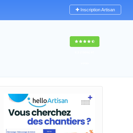
Inscription Artisan
9,5
(100%)
41
votes