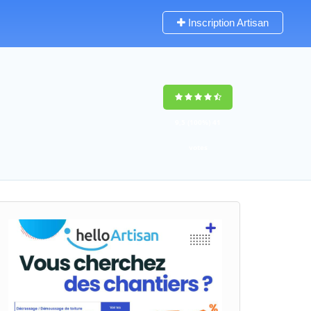
Inscription Artisan
9,5
(100%)
41
votes