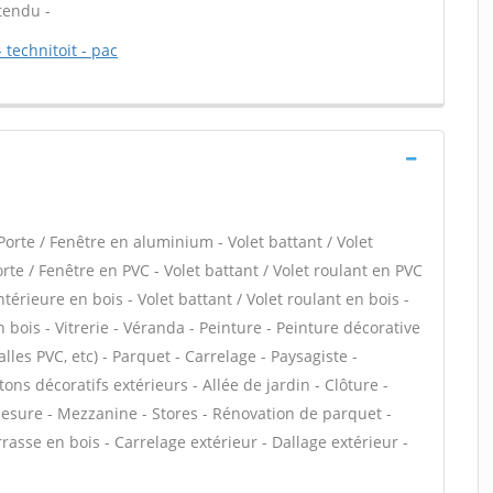
 tendu -
 technitoit - pac
Porte / Fenêtre en aluminium - Volet battant / Volet
te / Fenêtre en PVC - Volet battant / Volet roulant en PVC
intérieure en bois - Volet battant / Volet roulant en bois -
 bois - Vitrerie - Véranda - Peinture - Peinture décorative
dalles PVC, etc) - Parquet - Carrelage - Paysagiste -
ns décoratifs extérieurs - Allée de jardin - Clôture -
esure - Mezzanine - Stores - Rénovation de parquet -
asse en bois - Carrelage extérieur - Dallage extérieur -