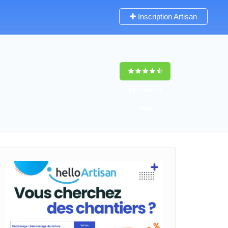
Inscription Artisan
9,5
(100%)
43
votes