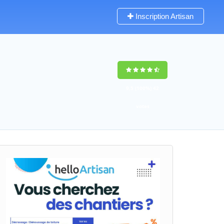
Inscription Artisan
9,5
(100%)
42
votes