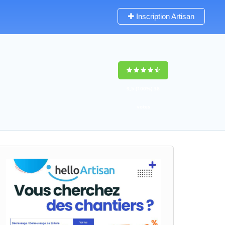
Inscription Artisan
9,5
(100%)
38
votes