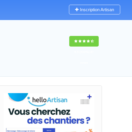
Inscription Artisan
9,5
(100%)
47
votes