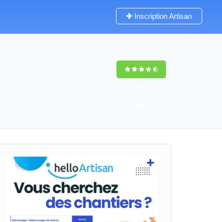
Inscription Artisan
9,5
(100%)
41
votes