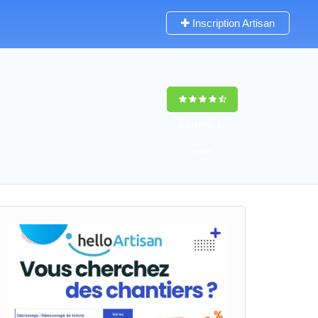
Inscription Artisan
9,5
(100%)
41
votes